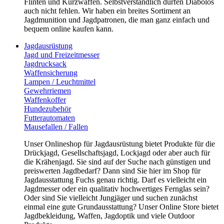
Flinten und Kurzwaffen. Selbstverständlich dürfen Diabolos
auch nicht fehlen. Wir haben ein breites Sortiment an
Jagdmunition und Jagdpatronen, die man ganz einfach und
bequem online kaufen kann.
Jagdausrüstung
Jagd und Freizeitmesser
Jagdrucksack
Waffensicherung
Lampen / Leuchtmittel
Gewehrriemen
Waffenkoffer
Hundezubehör
Futterautomaten
Mausefallen / Fallen
Unser Onlineshop für Jagdausrüstung bietet Produkte für die
Drückjagd, Gesellschaftsjagd, Lockjagd oder aber auch für
die Krähenjagd. Sie sind auf der Suche nach günstigen und
preiswerten Jagdbedarf? Dann sind Sie hier im Shop für
Jagdausstattung Fuchs genau richtig. Darf es vielleicht ein
Jagdmesser oder ein qualitativ hochwertiges Fernglas sein?
Oder sind Sie vielleicht Jungjäger und suchen zunächst
einmal eine gute Grundausstattung? Unser Online Store bietet
Jagdbekleidung, Waffen, Jagdoptik und viele Outdoor