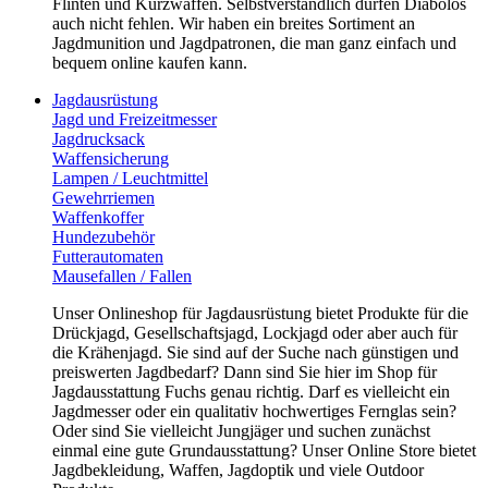
Flinten und Kurzwaffen. Selbstverständlich dürfen Diabolos
auch nicht fehlen. Wir haben ein breites Sortiment an
Jagdmunition und Jagdpatronen, die man ganz einfach und
bequem online kaufen kann.
Jagdausrüstung
Jagd und Freizeitmesser
Jagdrucksack
Waffensicherung
Lampen / Leuchtmittel
Gewehrriemen
Waffenkoffer
Hundezubehör
Futterautomaten
Mausefallen / Fallen
Unser Onlineshop für Jagdausrüstung bietet Produkte für die
Drückjagd, Gesellschaftsjagd, Lockjagd oder aber auch für
die Krähenjagd. Sie sind auf der Suche nach günstigen und
preiswerten Jagdbedarf? Dann sind Sie hier im Shop für
Jagdausstattung Fuchs genau richtig. Darf es vielleicht ein
Jagdmesser oder ein qualitativ hochwertiges Fernglas sein?
Oder sind Sie vielleicht Jungjäger und suchen zunächst
einmal eine gute Grundausstattung? Unser Online Store bietet
Jagdbekleidung, Waffen, Jagdoptik und viele Outdoor