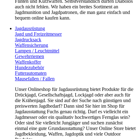
Flinten und Kurzwaffen. Selbstverständlich dürfen Diabolos
auch nicht fehlen. Wir haben ein breites Sortiment an
Jagdmunition und Jagdpatronen, die man ganz einfach und
bequem online kaufen kann.
Jagdausrüstung
Jagd und Freizeitmesser
Jagdrucksack
Waffensicherung
Lampen / Leuchtmittel
Gewehrriemen
Waffenkoffer
Hundezubehör
Futterautomaten
Mausefallen / Fallen
Unser Onlineshop für Jagdausrüstung bietet Produkte für die
Drückjagd, Gesellschaftsjagd, Lockjagd oder aber auch für
die Krähenjagd. Sie sind auf der Suche nach günstigen und
preiswerten Jagdbedarf? Dann sind Sie hier im Shop für
Jagdausstattung Fuchs genau richtig. Darf es vielleicht ein
Jagdmesser oder ein qualitativ hochwertiges Fernglas sein?
Oder sind Sie vielleicht Jungjäger und suchen zunächst
einmal eine gute Grundausstattung? Unser Online Store bietet
Jagdbekleidung, Waffen, Jagdoptik und viele Outdoor