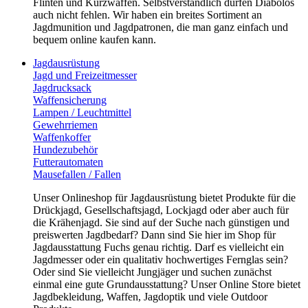
Flinten und Kurzwaffen. Selbstverständlich dürfen Diabolos
auch nicht fehlen. Wir haben ein breites Sortiment an
Jagdmunition und Jagdpatronen, die man ganz einfach und
bequem online kaufen kann.
Jagdausrüstung
Jagd und Freizeitmesser
Jagdrucksack
Waffensicherung
Lampen / Leuchtmittel
Gewehrriemen
Waffenkoffer
Hundezubehör
Futterautomaten
Mausefallen / Fallen
Unser Onlineshop für Jagdausrüstung bietet Produkte für die
Drückjagd, Gesellschaftsjagd, Lockjagd oder aber auch für
die Krähenjagd. Sie sind auf der Suche nach günstigen und
preiswerten Jagdbedarf? Dann sind Sie hier im Shop für
Jagdausstattung Fuchs genau richtig. Darf es vielleicht ein
Jagdmesser oder ein qualitativ hochwertiges Fernglas sein?
Oder sind Sie vielleicht Jungjäger und suchen zunächst
einmal eine gute Grundausstattung? Unser Online Store bietet
Jagdbekleidung, Waffen, Jagdoptik und viele Outdoor