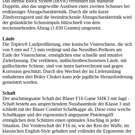
Das Inertial Block System (IBS®) verhindert das manuelle
Doppeln, also das ungewollte Auslösen eines zweiten Schusses bei
erstklassiger Abzugscharakteristik. Durch die sehr kurze
Zündverzugszeit und die beeindruckende Abzugscharakteristik wird
der gedankliche Schussimpuls blitzschnell von dem
trockenstehenden Abzug (1.650 Gramm) umgesetzt.
Läufe
Die Triplex® Laufprofilierung, eine konische Visierschiene, die sich
von 9 mm auf 7,5 mm verjüngt und das Neusilber-Perlkorn am
Ende der Visierschiene, ermöglichen eine schnelle und intuitive
Zielerfassung. Die verlöteten, stahlschrotbeschossenen Läufe, mit
guillochierter Schiene, sind von innen hartverchromt und gegen
Korrosion geschützt. Durch den Wechsel der im Lieferumfang
enthaltenen drei Briley Chokes kann jede jagdliche Herausforderung
gemeistert werden.
Schaft
Der anschmiegsame Schaft der Blaser F16 Game SHK3 mit Jagd -
Schaft besteht aus ansprechendem Nussbaumholz der Klasse 3 und
schließt mit der Blaser Comfort Schaftkappe ab. Diese extra weiche
Schaftkappe und der ergonomisch angepasste Pistolengriff
ermöglichen dem Schützen einen optimalen Anschlag in jeder
Situation. Der Vorderschaft der F16 ist, wie der Rest der Waffe, im
klassischen English-Style gehalten und vollendet die Ergonomie der