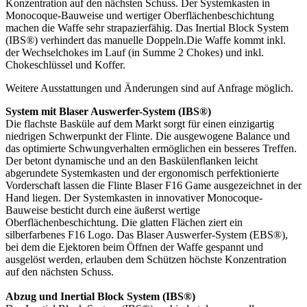
Konzentration auf den nächsten Schuss. Der Systemkasten in
Monocoque-Bauweise und wertiger Oberflächenbeschichtung
machen die Waffe sehr strapazierfähig. Das Inertial Block System
(IBS®) verhindert das manuelle Doppeln.Die Waffe kommt inkl.
der Wechselchokes im Lauf (in Summe 2 Chokes) und inkl.
Chokeschlüssel und Koffer.
Weitere Ausstattungen und Änderungen sind auf Anfrage möglich.
System mit Blaser Auswerfer-System (IBS®)
Die flachste Basküle auf dem Markt sorgt für einen einzigartig
niedrigen Schwerpunkt der Flinte. Die ausgewogene Balance und
das optimierte Schwungverhalten ermöglichen ein besseres Treffen.
Der betont dynamische und an den Baskülenflanken leicht
abgerundete Systemkasten und der ergonomisch perfektionierte
Vorderschaft lassen die Flinte Blaser F16 Game ausgezeichnet in der
Hand liegen. Der Systemkasten in innovativer Monocoque-
Bauweise besticht durch eine äußerst wertige
Oberflächenbeschichtung. Die glatten Flächen ziert ein
silberfarbenes F16 Logo. Das Blaser Auswerfer-System (EBS®),
bei dem die Ejektoren beim Öffnen der Waffe gespannt und
ausgelöst werden, erlauben dem Schützen höchste Konzentration
auf den nächsten Schuss.
Abzug und Inertial Block System (IBS®)