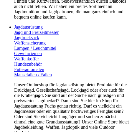
Flinten und Kurzwaffen. Selbstverständlich dürfen Diabolos
auch nicht fehlen. Wir haben ein breites Sortiment an
Jagdmunition und Jagdpatronen, die man ganz einfach und
bequem online kaufen kann.
Jagdausrüstung
Jagd und Freizeitmesser
Jagdrucksack
Waffensicherung
Lampen / Leuchtmittel
Gewehrriemen
Waffenkoffer
Hundezubehör
Futterautomaten
Mausefallen / Fallen
Unser Onlineshop für Jagdausrüstung bietet Produkte für die
Drückjagd, Gesellschaftsjagd, Lockjagd oder aber auch für
die Krähenjagd. Sie sind auf der Suche nach günstigen und
preiswerten Jagdbedarf? Dann sind Sie hier im Shop für
Jagdausstattung Fuchs genau richtig. Darf es vielleicht ein
Jagdmesser oder ein qualitativ hochwertiges Fernglas sein?
Oder sind Sie vielleicht Jungjäger und suchen zunächst
einmal eine gute Grundausstattung? Unser Online Store bietet
Jagdbekleidung, Waffen, Jagdoptik und viele Outdoor