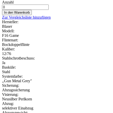
Anzahl
In den Warenkorb
Zur Vergleichsliste hinzufügen
Hersteller:
Blaser
Modell:
F16 Game
Flintenart:
Bockdoppelflinte
Kaliber:
12/76
Stahlschrotbeschuss:
Ja
Basküle:
Stahl
Systemfarbe:
,,Gun Metal Grey"
Sicherung:
Abzugssicherung
Visierung:
Neusilber Perlkorn
Abzug:
selektiver Einabzug
Abzugsgewicht: