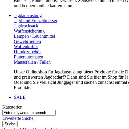
Büchsen, Flinten und Kurzwaffen. Selbstverständlich dürfen Di
und bequem online kaufen kann.
Jagdausrüstung
Jagd und Freizeitmesser
Jagdrucksack
Waffensicherung
Lampen / Leuchtmittel
Gewehrriemen
Waffenkoffer
Hundezubehör
Futterautomaten
Mausefallen / Fallen
Unser Onlineshop für Jagdausrüstung bietet Produkte für die D
und preiswerten Jagdbedarf? Dann sind Sie hier im Shop für Jag
Oder sind Sie vielleicht Jungjäger und suchen zunächst einmal
Produkte.
SALE
Kategorien
Erweiterte Suche
Suche