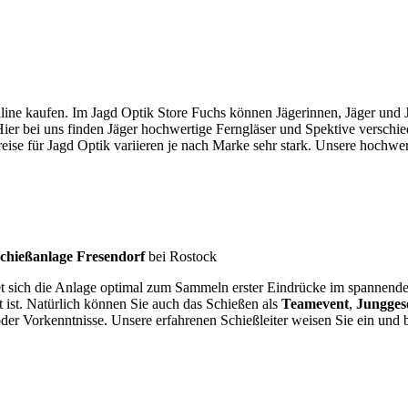
ine kaufen. Im Jagd Optik Store Fuchs können Jägerinnen, Jäger und 
 Hier bei uns finden Jäger hochwertige Ferngläser und Spektive verschi
e für Jagd Optik variieren je nach Marke sehr stark. Unsere hochwerti
chießanlage Fresendorf
bei Rostock
net sich die Anlage optimal zum Sammeln erster Eindrücke im spannen
t ist. Natürlich können Sie auch das Schießen als
Teamevent
,
Jungges
der Vorkenntnisse. Unsere erfahrenen Schießleiter weisen Sie ein und b