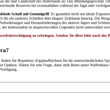
los an die raue Landschaft des Hinterlands an. Das Mündungsgewinde 5
reichende Reserven bei eventualitäten während der Jagd oder verfolgun
bhole-Schaft mit Gummigriff
. Er garantiert nicht nur ideale Ergono
ch für ein sauberes Schießen über längere Zeiträume hinweg. Die Berg
ie Anforderungen und Herausforderungen des aktiven Jägers und Schütze
t, der insbesondere in anspruchsvollen Gegenden nicht unterschätzt werd
werbsberechtigung zu erbringen. Senden Sie diese bitte nach der
ara?
inden Sie Repetierer, Kipplaufbüchsen für die unterschiedlichsten Spo
oder Optiken. Haben Sie eine Frage, dann steht Ihnen unser Waffenhaus
 Verfügung.