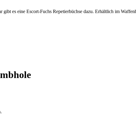
umbhole
.