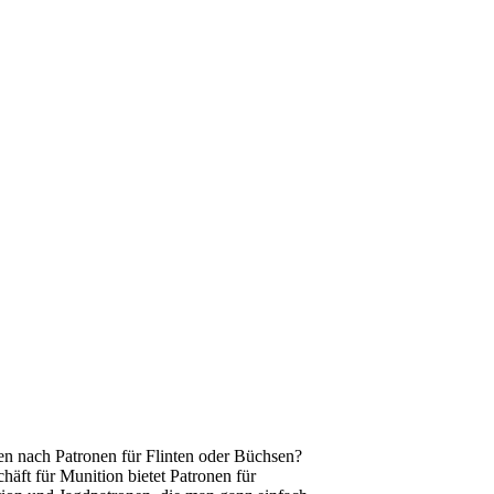
en nach Patronen für Flinten oder Büchsen?
äft für Munition bietet Patronen für