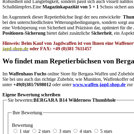
Robustheit und Langlebigkeit, sondern passt sich auch visuell naht
Schalldämpfers.Eine
Magazinkapazität von 5 + 1
Schuss sichert aus
Im Augenmerk dieser Repetierbüchse liegt der neu entwickelte
Thum
bei den unterschiedlichsten Witterungsbedingungen, sondern sorgt au
eine Verkörperung von Sicherheit und Präzision dar, optimiert für d
Positionen-Sicherung
bietet dabei zusätzliche
Sicherheit
, ein Aspek
Hinweis: Beim Kauf von Jagdwaffen ist von Ihnen eine Waffener
jagd-shop.de
oder FAX: +49 (0)381 7611457
Wo findet man Repetierbüchsen von Berg
Im
Waffenhaus Fuchs
online Store für Bergara-Waffen und Zubehör f
Sie bei uns auch das richtige Zubehör, wie Munition, Waffenkoffer 
unter
+49(0)381/7698012
oder unter
www.waffen-jagd-shop.de
zur
Eigene Bewertung schreiben
Sie bewerten:
BERGARA B14 Wilderness Thumbhole
Ihre Bewertung
Bewertung
1 star
2 stars
3 stars
4 stars
5 stars