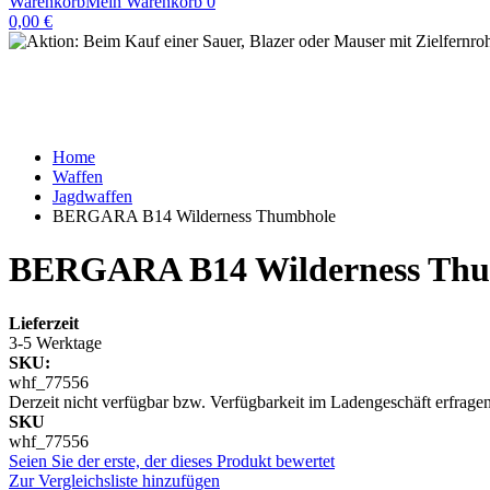
Warenkorb
Mein Warenkorb
0
0,00 €
Home
Waffen
Jagdwaffen
BERGARA B14 Wilderness Thumbhole
BERGARA B14 Wilderness Th
Lieferzeit
3-5 Werktage
SKU:
whf_77556
Derzeit nicht verfügbar bzw. Verfügbarkeit im Ladengeschäft erfragen
SKU
whf_77556
Seien Sie der erste, der dieses Produkt bewertet
Zur Vergleichsliste hinzufügen