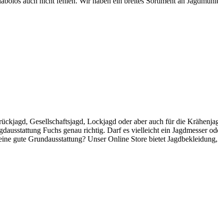
abolos auch nicht fehlen. Wir haben ein breites Sortiment an Jagdmuni
rückjagd, Gesellschaftsjagd, Lockjagd oder aber auch für die Krähenja
dausstattung Fuchs genau richtig. Darf es vielleicht ein Jagdmesser ode
 eine gute Grundausstattung? Unser Online Store bietet Jagdbekleidung