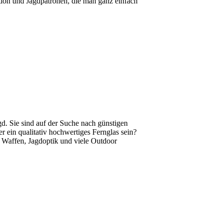
tion und Jagdpatronen, die man ganz einfach
gd. Sie sind auf der Suche nach günstigen
r ein qualitativ hochwertiges Fernglas sein?
, Waffen, Jagdoptik und viele Outdoor