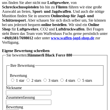
uns finden Sie aber nicht nur
Luftgewehre
, von
Schreckschusspistolen
bis hin zu
Flinten
führen wir eine große
Auswahl an freien,
Sport- und Jagdwaffen
. Und auch die nötige
Munition finden Sie in unseren
Onlineshop für Jagd- und
Schützensport
. Aber schauen Sie sich doch selber um, Sie können
bei uns jederzeit bequem
online bestellen
. Wir sind ein
Online
Shop
für
Luftgewehre
, CO2 und
Luftdruckwaffen
. Bei Fragen
steht Ihnen das Team vom Waffenhaus Fuchs gerne persönlich unter
+49(0)381/7698012
oder unter
www.waffen-jagd-shop.de
zur
Verfügung.
Eigene Bewertung schreiben
Sie bewerten:
Hämmerli Black Force 880
Ihre Bewertung
Bewertung
1 star
2 stars
3 stars
4 stars
5 stars
Nickname
Zusammenfassung
Bewertung