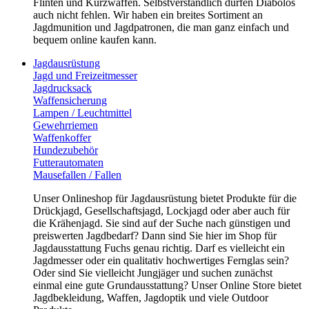
Flinten und Kurzwaffen. Selbstverständlich dürfen Diabolos
auch nicht fehlen. Wir haben ein breites Sortiment an
Jagdmunition und Jagdpatronen, die man ganz einfach und
bequem online kaufen kann.
Jagdausrüstung
Jagd und Freizeitmesser
Jagdrucksack
Waffensicherung
Lampen / Leuchtmittel
Gewehrriemen
Waffenkoffer
Hundezubehör
Futterautomaten
Mausefallen / Fallen
Unser Onlineshop für Jagdausrüstung bietet Produkte für die
Drückjagd, Gesellschaftsjagd, Lockjagd oder aber auch für
die Krähenjagd. Sie sind auf der Suche nach günstigen und
preiswerten Jagdbedarf? Dann sind Sie hier im Shop für
Jagdausstattung Fuchs genau richtig. Darf es vielleicht ein
Jagdmesser oder ein qualitativ hochwertiges Fernglas sein?
Oder sind Sie vielleicht Jungjäger und suchen zunächst
einmal eine gute Grundausstattung? Unser Online Store bietet
Jagdbekleidung, Waffen, Jagdoptik und viele Outdoor