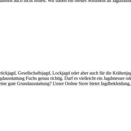
abolos auch nicht fehlen. Wir haben ein breites Sortiment an Jagdmuni
rückjagd, Gesellschaftsjagd, Lockjagd oder aber auch für die Krähenja
dausstattung Fuchs genau richtig. Darf es vielleicht ein Jagdmesser ode
 eine gute Grundausstattung? Unser Online Store bietet Jagdbekleidung