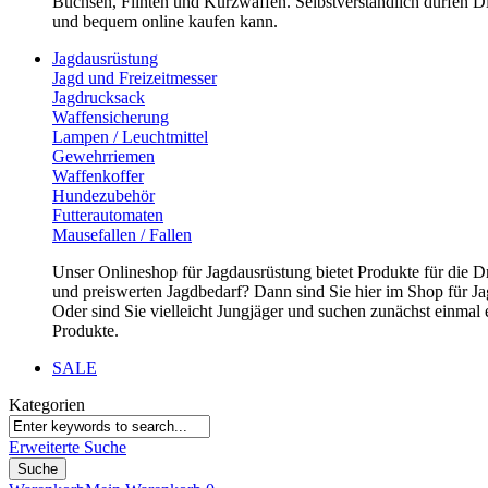
Büchsen, Flinten und Kurzwaffen. Selbstverständlich dürfen Di
und bequem online kaufen kann.
Jagdausrüstung
Jagd und Freizeitmesser
Jagdrucksack
Waffensicherung
Lampen / Leuchtmittel
Gewehrriemen
Waffenkoffer
Hundezubehör
Futterautomaten
Mausefallen / Fallen
Unser Onlineshop für Jagdausrüstung bietet Produkte für die D
und preiswerten Jagdbedarf? Dann sind Sie hier im Shop für Jag
Oder sind Sie vielleicht Jungjäger und suchen zunächst einmal
Produkte.
SALE
Kategorien
Erweiterte Suche
Suche