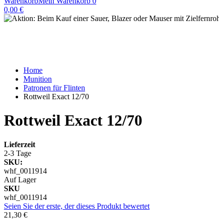
Warenkorb
Mein Warenkorb
0
0,00 €
Home
Munition
Patronen für Flinten
Rottweil Exact 12/70
Rottweil Exact 12/70
Lieferzeit
2-3 Tage
SKU:
whf_0011914
Auf Lager
SKU
whf_0011914
Seien Sie der erste, der dieses Produkt bewertet
21,30 €