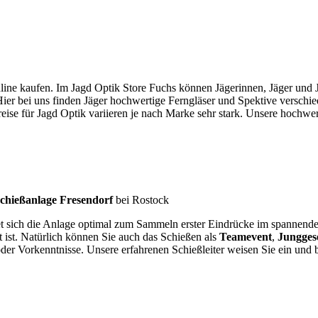
ine kaufen. Im Jagd Optik Store Fuchs können Jägerinnen, Jäger und 
 Hier bei uns finden Jäger hochwertige Ferngläser und Spektive verschi
e für Jagd Optik variieren je nach Marke sehr stark. Unsere hochwerti
chießanlage Fresendorf
bei Rostock
net sich die Anlage optimal zum Sammeln erster Eindrücke im spannen
t ist. Natürlich können Sie auch das Schießen als
Teamevent
,
Jungges
der Vorkenntnisse. Unsere erfahrenen Schießleiter weisen Sie ein und b