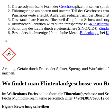
Die aerodynamische Form der
Geschoss
spitze mit seinen spir
Führungsringe am oberen und unteren Teil des Geschosses er
Präzisionswerte erreicht. Außerdem reduziert sich der Bleiabri
Das stauch bare Kunststoffheckteil dämpft den Schuss und sorgt 
Irrtümlicher Gebrauch wird durch transparente PE-
Kunststoffh
Schonung des Laufs durch erosionssichere SINOXID®-
Zündu
Besonders hochwertige 20 mm hohe Metall-
Bodenkappe
bei
K
1.4
Achtung. Gefahr durch Feuer oder Splitter, Spreng- und Wurfstücke.
rauchen.
Wo findet man Flintenlaufgeschosse von R
Im
Waffenhaus Fuchs
online Store für
Flintenlaufgeschosse
und
Sc
Fuchs Munitions-Team gerne persönlich unter
+49(0)381/7698012
od
Eigene Bewertung schreiben