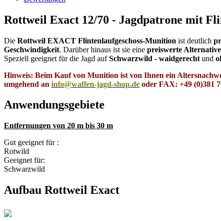
Rottweil Exact 12/70 - Jagdpatrone mit Fl
Die
Rottweil EXACT Flintenlaufgeschoss-Munition
ist deutlich
pr
Geschwindigkeit
. Darüber hinaus ist sie eine
preiswerte Alternative
Speziell geeignet für die Jagd auf
Schwarzwild - waidgerecht
und
o
Hinweis: Beim Kauf von Munition ist von Ihnen ein Altersnachwei
umgehend an
info@waffen-jagd-shop.de
oder FAX: +49 (0)381 
Anwendungsgebiete
Entfernungen von 20 m bis 30 m
Gut geeignet für :
Rotwild
Geeignet für:
Schwarzwild
Aufbau Rottweil Exact