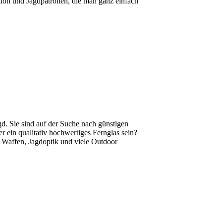
tion und Jagdpatronen, die man ganz einfach
gd. Sie sind auf der Suche nach günstigen
r ein qualitativ hochwertiges Fernglas sein?
, Waffen, Jagdoptik und viele Outdoor