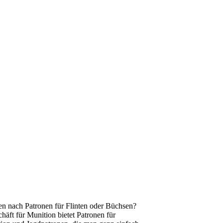
en nach Patronen für Flinten oder Büchsen?
äft für Munition bietet Patronen für