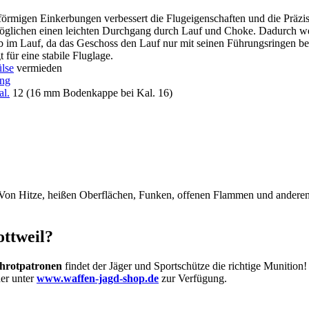
alförmigen Einkerbungen verbessert die Flugeigenschaften und die Präzi
möglichen einen leichten Durchgang durch Lauf und Choke. Dadurch w
eb im Lauf, da das Geschoss den Lauf nur mit seinen Führungsringen be
für eine stabile Fluglage.
ülse
vermieden
ng
al.
12 (16 mm Bodenkappe bei Kal. 16)
 Von Hitze, heißen Oberflächen, Funken, offenen Flammen und anderen
ottweil?
hrotpatronen
findet der Jäger und Sportschütze die richtige Munition
er unter
www.waffen-jagd-shop.de
zur Verfügung.