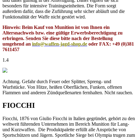
und daher günstig in der Anfertigung. Daher eignen sie sich
besonders für intensive Trainingseinheiten. Die Form sorgt
außerdem dafür, dass die Zuführung sehr sicher abläuft und die
Funktionalität der Waffe nicht gestört wird.
Hinweis: Beim Kauf von Munition ist von Ihnen ein
Altersnachweis bzw. eine gültige Erwerbsberechtigung zu
erbringen. Senden Sie diese bitte nach der Bestellung
umgehend an
info@waffen-jagd-shop.de
oder FAX: +49 (0)381
7611457
1.4
Achtung. Gefahr durch Feuer oder Splitter, Spreng- und
Wurfstücke. Von Hitze, heißen Oberflächen, Funken, offenen
Flammen und anderen Zündquellenarten fernhalten. Nicht rauchen.
FIOCCHI
Fiocchi, 1876 von Giulio Fiocchi in Italien gegründet, gehört zu den
weltweit führenden Unternehmen im Bereich Munition für Lang-
und Kurzwaffen. Die Produktpalette erfüllt alle Ansprüche von
Sportschützen und Jägern. Sportliche Siege bei Olympia trugen zum