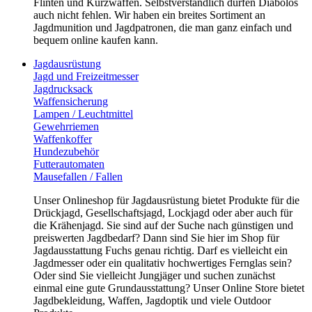
Flinten und Kurzwaffen. Selbstverständlich dürfen Diabolos
auch nicht fehlen. Wir haben ein breites Sortiment an
Jagdmunition und Jagdpatronen, die man ganz einfach und
bequem online kaufen kann.
Jagdausrüstung
Jagd und Freizeitmesser
Jagdrucksack
Waffensicherung
Lampen / Leuchtmittel
Gewehrriemen
Waffenkoffer
Hundezubehör
Futterautomaten
Mausefallen / Fallen
Unser Onlineshop für Jagdausrüstung bietet Produkte für die
Drückjagd, Gesellschaftsjagd, Lockjagd oder aber auch für
die Krähenjagd. Sie sind auf der Suche nach günstigen und
preiswerten Jagdbedarf? Dann sind Sie hier im Shop für
Jagdausstattung Fuchs genau richtig. Darf es vielleicht ein
Jagdmesser oder ein qualitativ hochwertiges Fernglas sein?
Oder sind Sie vielleicht Jungjäger und suchen zunächst
einmal eine gute Grundausstattung? Unser Online Store bietet
Jagdbekleidung, Waffen, Jagdoptik und viele Outdoor