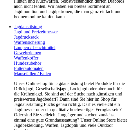
Flinten und Kurzwaffen. Selbstverständlich dürfen Diabolos
auch nicht fehlen. Wir haben ein breites Sortiment an
Jagdmunition und Jagdpatronen, die man ganz einfach und
bequem online kaufen kann.
Jagdausrüstung
Jagd und Freizeitmesser
Jagdrucksack
Waffensicherung
Lampen / Leuchtmittel
Gewehrriemen
Waffenkoffer
Hundezubehör
Futterautomaten
Mausefallen / Fallen
Unser Onlineshop für Jagdausrüstung bietet Produkte für die
Drückjagd, Gesellschaftsjagd, Lockjagd oder aber auch für
die Krähenjagd. Sie sind auf der Suche nach günstigen und
preiswerten Jagdbedarf? Dann sind Sie hier im Shop für
Jagdausstattung Fuchs genau richtig. Darf es vielleicht ein
Jagdmesser oder ein qualitativ hochwertiges Fernglas sein?
Oder sind Sie vielleicht Jungjäger und suchen zunächst
einmal eine gute Grundausstattung? Unser Online Store bietet
Jagdbekleidung, Waffen, Jagdoptik und viele Outdoor